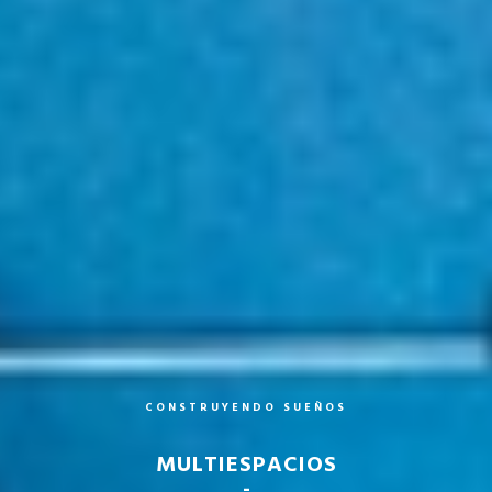
C
O
N
S
T
R
U
Y
E
N
D
O
S
U
E
Ñ
O
S
MULTIESPACIOS
-