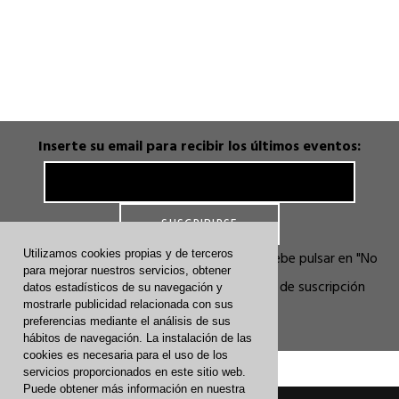
Inserte su email para recibir los últimos eventos:
Utilizamos cookies propias y de terceros
En la ventana que se abre por seguridad debe pulsar en "No
para mejorar nuestros servicios, obtener
soy Robot" y luego en el botón: Petición de suscripción
datos estadísticos de su navegación y
mostrarle publicidad relacionada con sus
finalizada
preferencias mediante el análisis de sus
hábitos de navegación. La instalación de las
cookies es necesaria para el uso de los
servicios proporcionados en este sitio web.
Puede obtener más información en nuestra