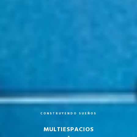
C
O
N
S
T
R
U
Y
E
N
D
O
S
U
E
Ñ
O
S
MULTIESPACIOS
-