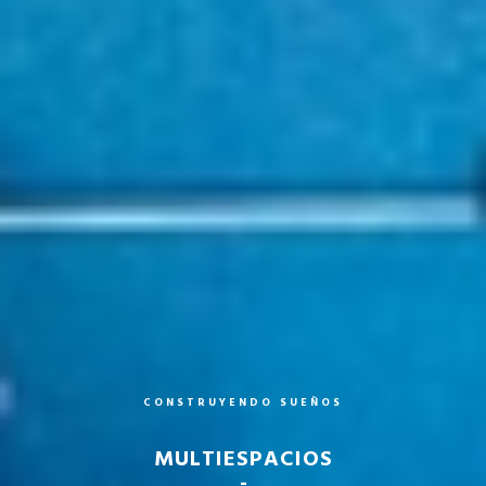
C
O
N
S
T
R
U
Y
E
N
D
O
S
U
E
Ñ
O
S
MULTIESPACIOS
-