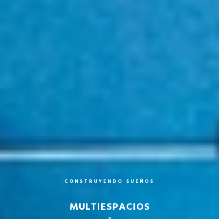
C
O
N
S
T
R
U
Y
E
N
D
O
S
U
E
Ñ
O
S
MULTIESPACIOS
-