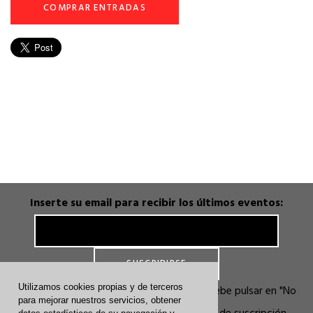
COMPRAR ENTRADAS
Inserte su email para recibir los últimos eventos:
Utilizamos cookies propias y de terceros
En la ventana que se abre por seguridad debe pulsar en "No
para mejorar nuestros servicios, obtener