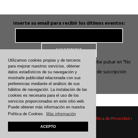
Inserte su email para recibir los últimos eventos:
Utilizamos cookies propias y de terceros
En la ventana que se abre por seguridad debe pulsar en "No
para mejorar nuestros servicios, obtener
soy Robot" y luego en el botón: Petición de suscripción
datos estadísticos de su navegación y
mostrarle publicidad relacionada con sus
finalizada
preferencias mediante el análisis de sus
hábitos de navegación. La instalación de las
cookies es necesaria para el uso de los
servicios proporcionados en este sitio web.
Puede obtener más información en nuestra
Política de Cookies.
Más información
© Todos los derechos reservados - -
Aviso Legal
-
Política de Privacidad
-
ACEPTO